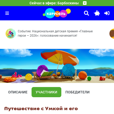
08:05
Каникулы Светофоровых
Сейчас в эфире: Барбоскины
Перевоспитатели — Игры разума — Резонанс — Тайное 
09:30
Маша и Медведь
10 серия
10:00
Мохнатые качели — Кое-кто в сапогах — Грязное дело
Событие: Национальная детская премия «Главные
герои — 2026»: голосование начинается!
ОПИСАНИЕ
УЧАСТНИКИ
ПОБЕДИТЕЛИ
Путешествие с Умкой и его