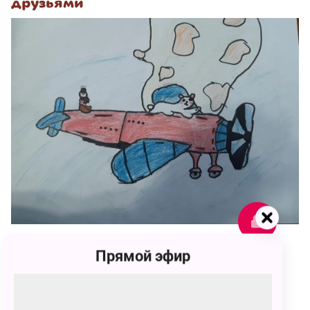
друзьями
64
Прямой эфир
id1104031
64 голоса