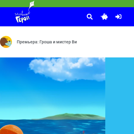
КОШЕЧКИ-СОБАЧКИ
:20
риз? — Железная дорога — Следы преступления — Тайна загадочно
ных, их породах, видах, характере и привычках.
Эх, Мия-Мия — Новичок — Английский натюрморт — Где же Ма
Премьера: Гроша и мистер Ви