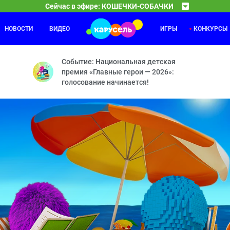
Сейчас в эфире: КОШЕЧКИ-СОБАЧКИ
НОВОСТИ
ВИДЕО
ИГРЫ
КОНКУРСЫ
У меня лапки
08:00
08
ыцари? — Двойной день рождения — Мой город — Ваза — Кому сюрп
«У меня лапки» — это программа о домашних живот
Событие: Национальная детская
премия «Главные герои — 2026»:
голосование начинается!