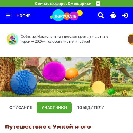
Смешарики
Сейчас в эфире: Смешарики
03:00
10 ЛЕТ ВОЛШЕБСТВА. Сказочный патруль
Бойкот — Невидимка — Сувенир — Фанерное солнце — 
04:00
Часовых дел мастерица — Доспехи богатыря — Баю-ба
ЭФИР
Событие: Национальная детская премия «Главные
герои — 2026»: голосование начинается!
ОПИСАНИЕ
УЧАСТНИКИ
ПОБЕДИТЕЛИ
Путешествие с Умкой и его