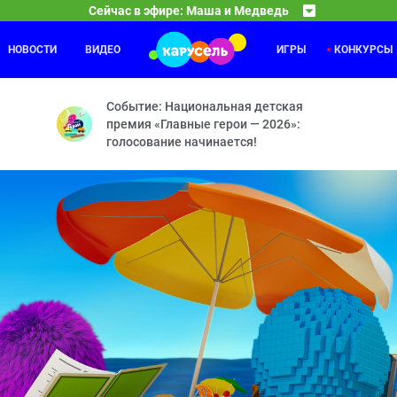
Сейчас в эфире: Маша и Медведь
НОВОСТИ
ВИДЕО
ИГРЫ
КОНКУРСЫ
Ми-Ми-Мишки
01:00
04
 Новая метла — Сладкая жизнь — Ролики — Фотография 9 на 12 — Т
Необитаемый остров — Гол — Мишка-невидимка — 
Событие: Национальная детская
премия «Главные герои — 2026»:
голосование начинается!