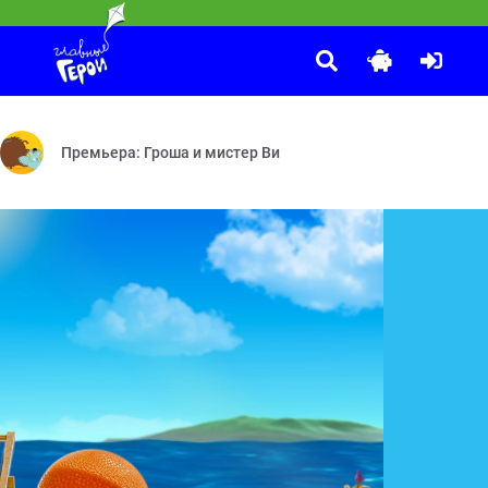
Забезу. Уши с хвостиком
:00
рудно быть маленьким — Двое на одного — Большое путешествие — 
Следствие ведут мишки — По своим правилам — Тучкина высота — 
Зайка или обезьянка — Настоящая звёздочка — Яблоки и бан
Премьера: Гроша и мистер Ви