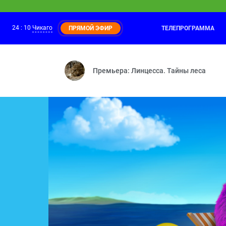
24
:
10
Чикаго
ТЕЛЕПРОГРАММА
ПРЯМОЙ ЭФИР
Маша и Медведь
23:25
Осторожно, ремонт! — Витамин роста —
Премьера: Линцесса. Тайны леса