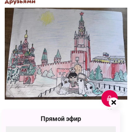
друзьями
95
Прямой эфир
id1087372