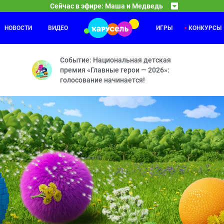
Сейчас в эфире: Маша и Медведь
НОВОСТИ
ВИДЕО
ИГРЫ
КОНКУРСЫ
Ми-Ми-Мишки
01:00
04
 Новая метла — Сладкая жизнь — Ролики — Фотография 9 на 12 — Т
Необитаемый остров — Гол — Мишка-невидимка — 
Событие: Национальная детская
премия «Главные герои — 2026»:
голосование начинается!