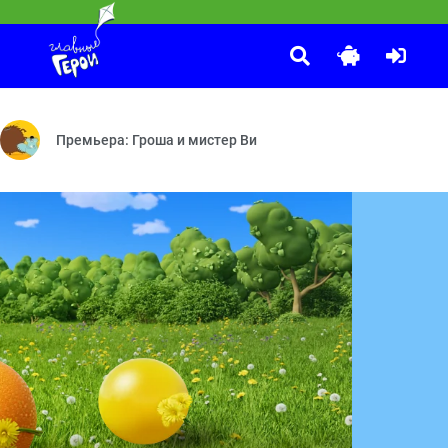
Забезу. Уши с хвостиком
:00
рудно быть маленьким — Двое на одного — Большое путешествие — 
Следствие ведут мишки — По своим правилам — Тучкина высота — 
Зайка или обезьянка — Настоящая звёздочка — Яблоки и бан
Премьера: Гроша и мистер Ви