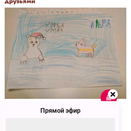
друзьями
Прямой эфир
77
Ева