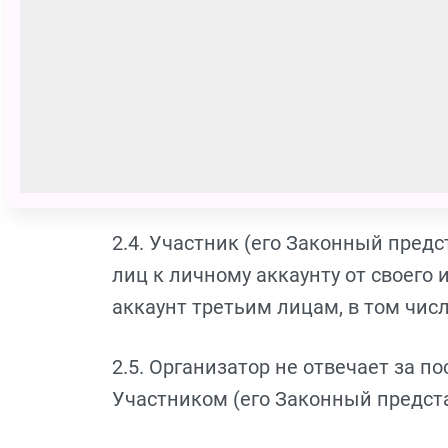
2.2. Зарегистрироваться в Прогр
условий настоящего Соглашения.
2.3. Участник (его Законный предс
(акцептует) с условиями настоящи
подпись под условиями оферты (Пр
2.4. Участник (его Законный пре
лиц к личному аккаунту от своего
аккаунт третьим лицам, в том чис
2.5. Организатор не отвечает за 
Участником (его Законный предст