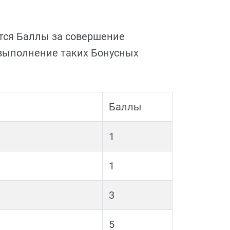
тся Баллы за совершение
 выполнение таких Бонусных
Баллы
1
1
3
5