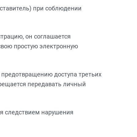
дставитель) при соблюдении
страцию, он соглашается
 свою простую электронную
о предотвращению доступа третьих
прещается передавать личный
хся следствием нарушения