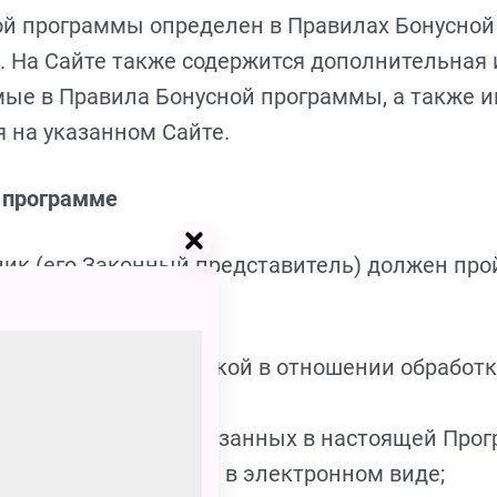
ной программы определен в Правилах Бонусно
 На Сайте также содержится дополнительная
мые в Правила Бонусной программы, а также 
 на указанном Сайте.
й программе
тник (его Законный представитель) должен про
правилами и Политикой в отношении обработ
 и иных данных, указанных в настоящей Про
 участие в Программе в электронном виде;