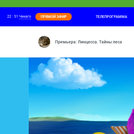
22
:
51
Чикаго
ТЕЛЕПРОГРАММА
ПРЯМОЙ ЭФИР
Бобр добр
22:00
Летающий барсук — Мишень — Лунатик
Премьера: Линцесса. Тайны леса