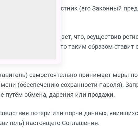
амме может любой Участник (его Законный пре
тавитель) подтверждает, что, осуществив реги
х Правил, понимая, что таким образом ставит
авил).
дставитель) самостоятельно принимает меры п
 имени (обеспечению сохранности пароля). За
ле путём обмена, дарения или продажи.
последствия потери или порчи данных, явивши
авитель) настоящего Соглашения.