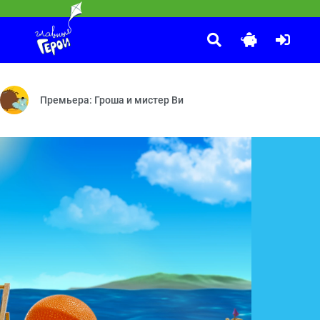
Маша и Медведь
:25
 — Игровая площадка — Фокус-покус
лыши!» теперь не только укладывают детей спать. Они с лёгкостью
Осторожно, ремонт! — Витамин роста — Новая метла — Сладк
Премьера: Гроша и мистер Ви