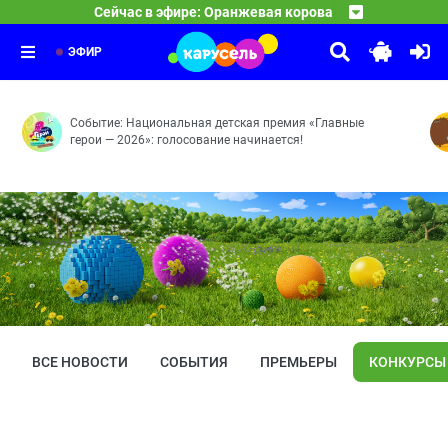
18:30
Спокойной ночи, малыши!
Сейчас в эфире: Оранжевая корова
Маленький Макар — Почта — Лучший кадр — Морской у
19:30
10 ЛЕТ ВОЛШЕБСТВА. Сказочный патруль
Передача «Спокойной ночи, малыши!» — уникальное явл
19:45
Долгие сборы — Тайна Лукоморья — Волшебный город 
ЭФИР
Событие: Национальная детская премия «Главные
герои — 2026»: голосование начинается!
ВСЕ НОВОСТИ
СОБЫТИЯ
ПРЕМЬЕРЫ
КОНКУРСЫ