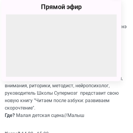
Где?
75/ГЛАВНАЯ ДЕТСКАЯ СЦЕНА/Малыш
Прямой эфир
Когда?
17.00 - 18.00
Что?
Автограф-сессия от художника-иллюстратора
Виктории Кирдий в рамках презентации книги Наринэ
Абгарян «Семен Андреич. Летопись в каракулях».
Где?
Павильон 75/Стенд Малыш. Зона автограф-
сессии/Астрель СПб
7 сентября (суббота)
Когда?
13.00 - 14.00
Что?
Гюзель Абдулова - тренер по развитию памяти,
внимания, риторики, методист, нейропсихолог,
руководитель Школы Супермозг представит свою
новую книгу "Читаем после азбуки: развиваем
скорочтение".
Где?
Малая детская сцена//Малыш