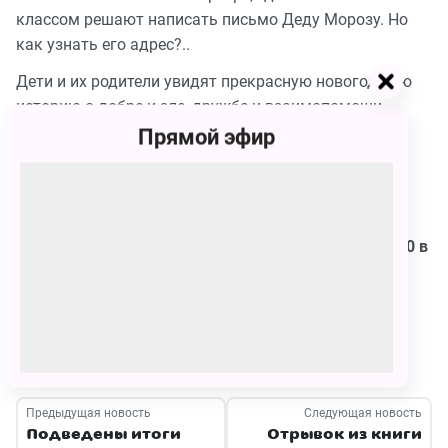
классом решают написать письмо Деду Морозу. Но
как узнать его адрес?..
Дети и их родители увидят прекрасную новогоднюю
историю о добре и зле, дружбе и взаимопомощи,
встретятся с любимыми сказочными персонажами,
Прямой эфир
станут частью волшебного приключения.
Не пропустите телеверсию завораживающего
спектакля
«Письмо Деду Морозу»
13 января в 19:30 в
эфире телеканала «Карусель»!
ДОБАВИТЬ В ЗАКЛАДКИ
Предыдущая новость
Следующая новость
Подведены итоги
Отрывок из книги