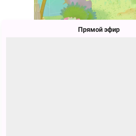
Прямой эфир
Зебра Клеточка и целая компания е
обезьяна, страус и его младший б
маленьком тропическом острове.
Присоединяйся и ты к весёлым ге