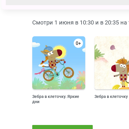
А ещё пройди
наш тест
и узнай, х
Смотри 1 июня в 10:30 и в 20:35 на
0+
Зебра в клеточку. Яркие
Зебра в клеточку
дни