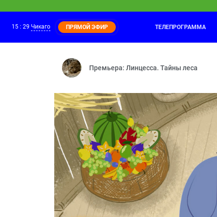
15
:
29
Чикаго
ТЕЛЕПРОГРАММА
ПРЯМОЙ ЭФИР
Фиксики
14:20
Паучок — Деньги — Рюкзак — Посудомо
Премьера: Линцесса. Тайны леса