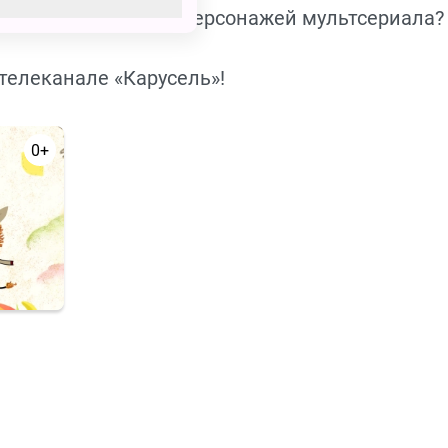
орошо ли ты знаешь персонажей мультсериала?
 телеканале «Карусель»!
0+