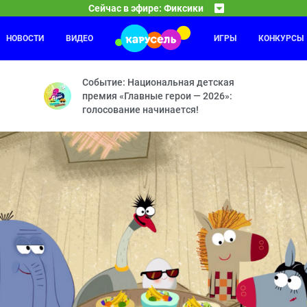
Сейчас в эфире: Фиксики
НОВОСТИ
ВИДЕО
ИГРЫ
КОНКУРСЫ
Приключения Пети и Волка
15:30
16
ечная машина — Машина времени — Зубная паста — Вертолёт — Ко
Дело о Власти рептилоидов и символе мира — Дело
Событие: Национальная детская
премия «Главные герои — 2026»:
голосование начинается!