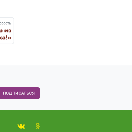
овость
р из
ка!»
ПОДПИСАТЬСЯ