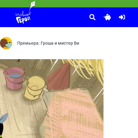
Маша и Медведь
:35
феварка — Крепёж — Вирус — Сковорода — Окно
 о Царице ночи — Дело Богинь мщения Эриний — Дело о Книге судеб 
У страха глаза велики — Добро пожаловать в «Гранд уютъ» —
Премьера: Гроша и мистер Ви