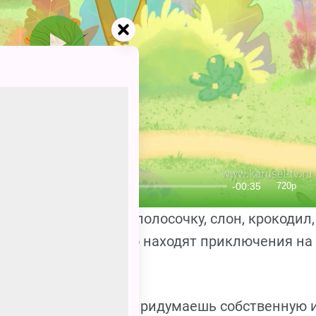
ё друзей — зебра в полосочку, слон, крокодил,
рат, яйцо — постоянно находят приключения на
роям! Возможно, ты придумаешь собственную и