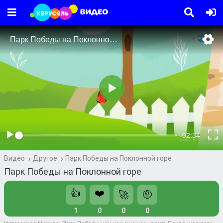
Видео
Другое
Парк Победы на Поклонной горе
Парк Победы на Поклонной горе
👍
❤️
🚀
🤨
1
0
0
0