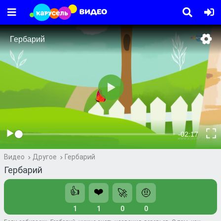
Видео
Другое
Гербарий
Гербарий
👍
❤️
🚀
🤨
1
1
0
0