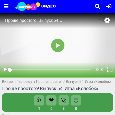
Видео
Телешоу
Проще простого! Выпуск 54. Игра «Колобок»
Проще простого! Выпуск 54. Игра «Колобок»
👍
❤️
🚀
🤨
1
0
3
0