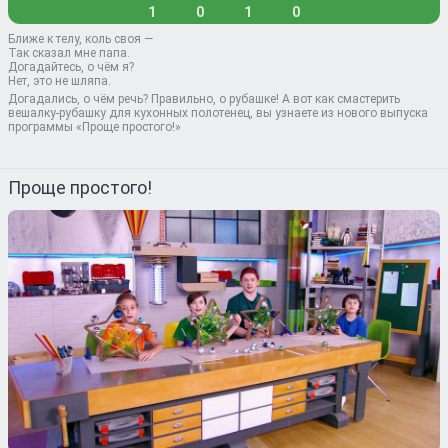
1
0
1
0
Ближе к телу, коль своя —
Так сказал мне папа.
Догадайтесь, о чём я?
Нет, это не шляпа.
Догадались, о чём речь? Правильно, о рубашке! А вот как смастерить
вешалку-рубашку для кухонных полотенец, вы узнаете из нового выпуска
программы «Проще простого!»
Проще простого!