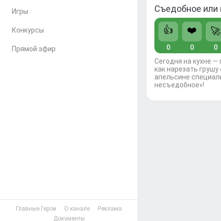
Съедобное или 
Игры
👍
❤️
🚀
Конкурсы
0
0
0
Прямой эфир
Сегодня на кухне —
как нарезать грушу
апельсине специал
несъедобное»!
Главные Герои
О канале
Реклама
Документы