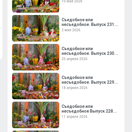
Саша Борискина и оливье
10 мая 2026
Съедобное или
несъедобное. Выпуск 231.
Давид Елисеев и печенье
2 мая 2026
«Красный бархат»
Съедобное или
несъедобное. Выпуск 230.
Маша Уланова и печенье
25 апреля 2026
Съедобное или
несъедобное. Выпуск 229.
Максим Гомонов и
18 апреля 2026
винегрет
Съедобное или
несъедобное Выпуск 228.
Ева Синельникова и
11 апреля 2026
куриные котлеты