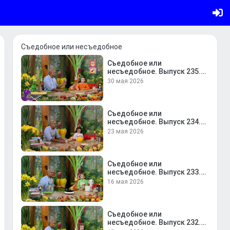
Съедобное или несъедобное
Съедобное или
несъедобное. Выпуск 235.
Даниил Козлов и пицца
30 мая 2026
Съедобное или
несъедобное. Выпуск 234.
Юлиана Бибани и
23 мая 2026
творожное печенье
Съедобное или
несъедобное. Выпуск 233.
Володя Калиничев и блины
16 мая 2026
с шоколадом и корицей
Съедобное или
несъедобное. Выпуск 232.