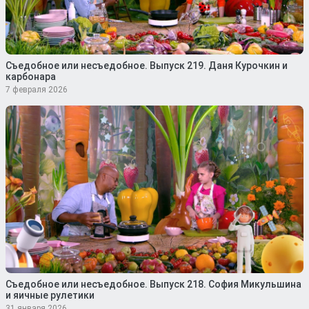
Съедобное или несъедобное. Выпуск 219. Даня Курочкин и
карбонара
7 февраля 2026
Съедобное или несъедобное. Выпуск 218. София Микульшина
и яичные рулетики
31 января 2026