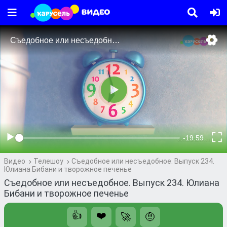
Видео
Телешоу
Съедобное или несъедобное. Выпуск 234.
Юлиана Бибани и творожное печенье
Съедобное или несъедобное. Выпуск 234. Юлиана
Бибани и творожное печенье
👍
❤️
🚀
🤨