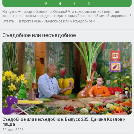
9
4
7
4
На кухне — повар и балерина Юлиана! Что такое эшапе, как выглядит
каланхоэ и в каком городе находится самый известный музей марципана?
Ответы — в программе «Съедобное или несъедобное»!
Съедобное или несъедобное
Съедобное или несъедобное. Выпуск 235. Даниил Козлов и
пицца
30 мая 2026