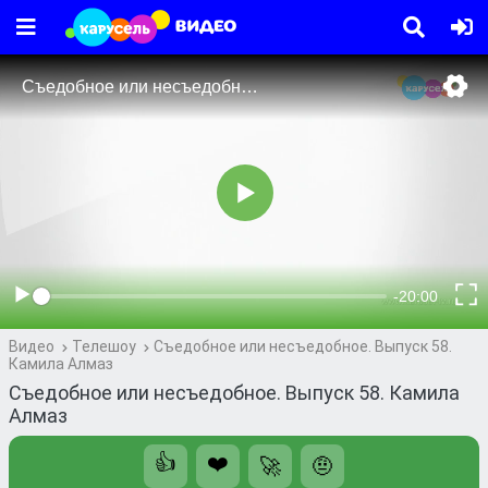
Видео
Телешоу
Съедобное или несъедобное. Выпуск 58.
Камила Алмаз
Съедобное или несъедобное. Выпуск 58. Камила
Алмаз
👍
❤️
🚀
🤨