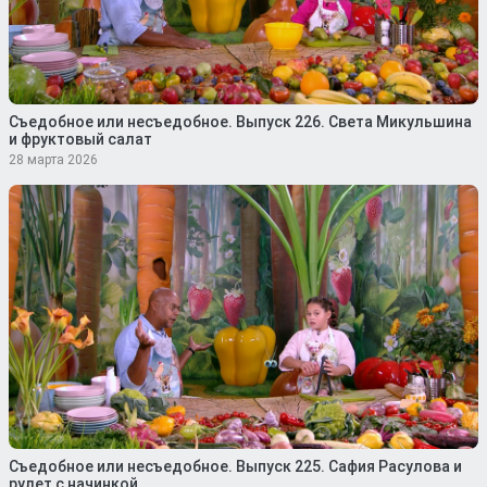
Съедобное или несъедобное. Выпуск 226. Света Микульшина
и фруктовый салат
28 марта 2026
Съедобное или несъедобное. Выпуск 225. Сафия Расулова и
рулет с начинкой