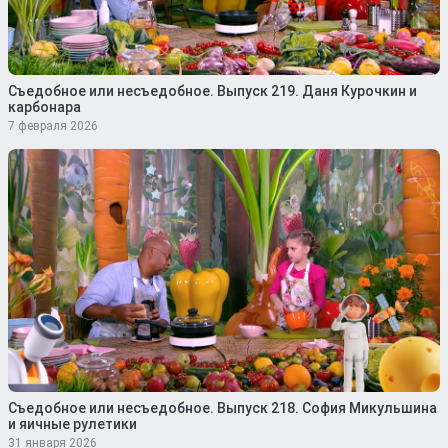
Съедобное или несъедобное. Выпуск 219. Даня Курочкин и
карбонара
7 февраля 2026
Съедобное или несъедобное. Выпуск 218. София Микульшина
и яичные рулетики
31 января 2026