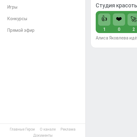
Студия красоты
Игры
👍
❤️
🚀
Конкурсы
1
0
2
Прямой эфир
Алиса Яковлева идё
Главные Герои
О канале
Реклама
Документы