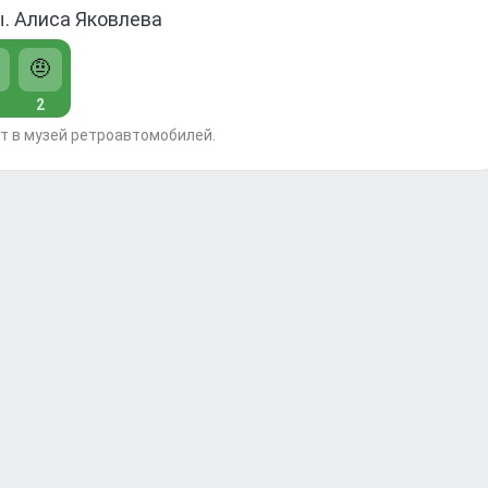
. Алиса Яковлева
🤨
2
т в музей ретроавтомобилей.