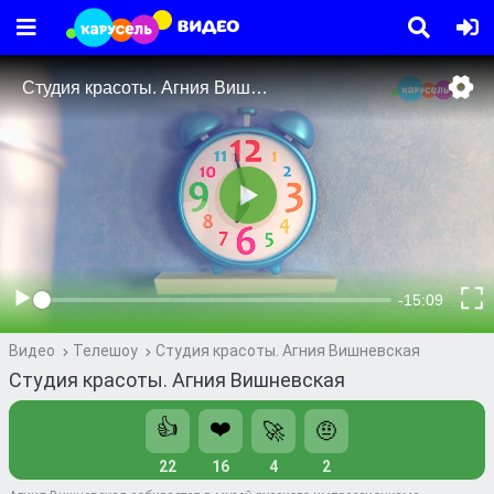
Видео
Телешоу
Студия красоты. Агния Вишневская
Студия красоты. Агния Вишневская
👍
❤️
🚀
🤨
22
16
4
2