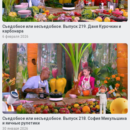
Съедобное или несъедобное. Выпуск 219. Даня Курочкин и
карбонара
6 февраля 2026
Съедобное или несъедобное. Выпуск 218. София Микульшина
и яичные рулетики
30 января 2026