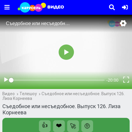
Видео
Телешоу
Съедобное или несъедобное. Выпуск 126.
Лиза Корнеева
Съедобное или несъедобное. Выпуск 126. Лиза
Корнеева
👍
❤️
🚀
🤨