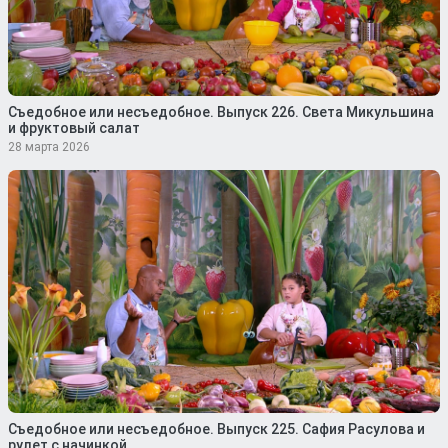
Съедобное или несъедобное. Выпуск 226. Света Микульшина
и фруктовый салат
28 марта 2026
Съедобное или несъедобное. Выпуск 225. Сафия Расулова и
рулет с начинкой