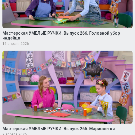
Мастерская УМЕЛЫЕ РУЧКИ. Выпуск 266. Головной убор
индейца
16 апреля 2026
Мастерская УМЕЛЫЕ РУЧКИ. Выпуск 265. Марионетки
9 апреля 2026