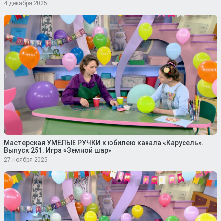
4 декабря 2025
Мастерская УМЕЛЫЕ РУЧКИ к юбилею канала «Карусель».
Выпуск 251. Игра «Земной шар»
27 ноября 2025