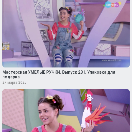
Мастерская УМЕЛЫЕ РУЧКИ. Выпуск 231. Упаковка для
подарка
27 марта 2025