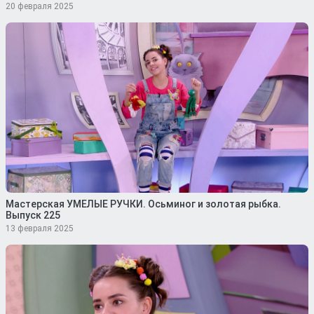
20 февраля 2025
Мастерская УМЕЛЫЕ РУЧКИ. Осьминог и золотая рыбка.
Выпуск 225
13 февраля 2025