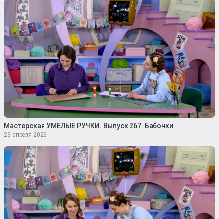
Мастерская УМЕЛЫЕ РУЧКИ. Выпуск 267. Бабочки
23 апреля 2026