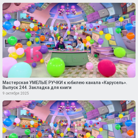
Мастерская УМЕЛЫЕ РУЧКИ к юбилею канала «Карусель».
Выпуск 244. Закладка для книги
9 октября 2025