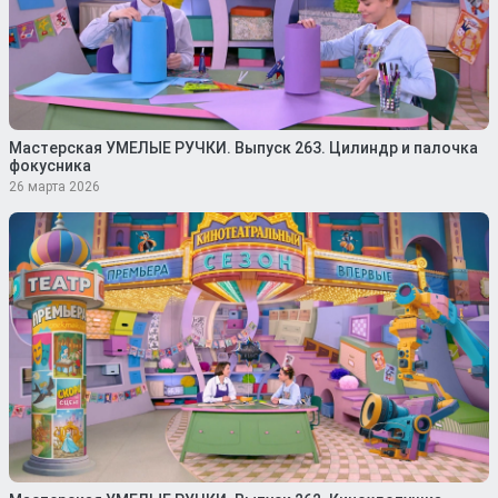
Мастерская УМЕЛЫЕ РУЧКИ. Выпуск 263. Цилиндр и палочка
фокусника
26 марта 2026