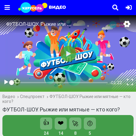
Видео
Спецпроект
ФУТБОЛ-ШОУ. Рыжие или мятные — кто
кого?
ФУТБОЛ-ШОУ. Рыжие или мятные — кто кого?
👍
❤️
🚀
🤨
24
14
8
5