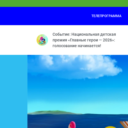
ТЕЛЕПРОГРАММА
Маша и Медведь
24:30
Мохнатые качели — Кое-кто в сапогах 
Событие: Национальная детская
премия «Главные герои — 2026»:
голосование начинается!