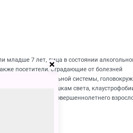
ли младше 7 лет, лица в состоянии алкогольно
также посетители, страдающие от болезней
аболеваний дыхательной системы, головокру
вительности к вспышкам света, клаустрофоби
о в сопровождении совершеннолетнего взросло
нут