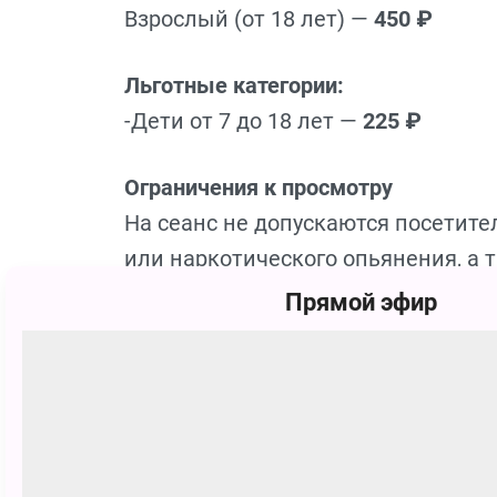
Взрослый (от 18 лет) —
450 ₽
Льготные категории:
-Дети от 7 до 18 лет —
225 ₽
Ограничения к просмотру
На сеанс не допускаются посетите
или наркотического опьянения, а 
центральной нервной системы и з
Прямой эфир
или эпилепсии, повышенной чувст
Дети до 12 лет допускаются тольк
Продолжительность сеанса:
16 ми