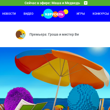
Сейчас в эфире: Маша и Медведь
НОВОСТИ
ВИДЕО
ИГРЫ
КОНКУРСЫ
Лунтик
01:30
03
— Грязное дело — Байки-бабайки — Колесо дружбы — Два поросёнка
Важное поручение — Кто тут самый-самый? — Ценн
Премьера: Гроша и мистер Ви