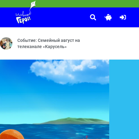
Смешарики
:00
 — Три пятачка — Соловей мой, соловей
ый подарок — Потеряшки — Угощение для друзей — Шляпа — Включа
Рояль — Энергия храпа — Молочное пари — Аноним — Австрал
Событие: Семейный август на
телеканале «Карусель»