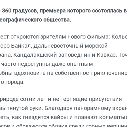
360 градусов, премьера которого состоялась в
географического общества.
мест откроются зрителям нового фильма: Коль
озеро Байкал, Дальневосточный морской
рана, Кандалакшский заповедник и Кавказ. Точ
а, часто недоступны даже опытным
обны вдохновить на собственное приключени
о города.
ироде сотни лет и не терпящие присутствия
 вытянутой руки. Благодаря панорамному экран
реть, как гнездятся кайры и плавают кольчаты
осов и образуются облака среди горных вершин