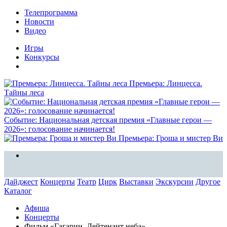
Телепрограмма
Новости
Видео
Игры
Конкурсы
Премьера: Линцесса.
Тайны леса
Событие: Национальная детская премия «Главные герои —
2026»: голосование начинается!
Премьера: Гроша и мистер Ви
Дайджест
Концерты
Театр
Цирк
Выставки
Экскурсии
Другое
Каталог
Афиша
Концерты
Фильм «Гагарин. Лейтенант неба»