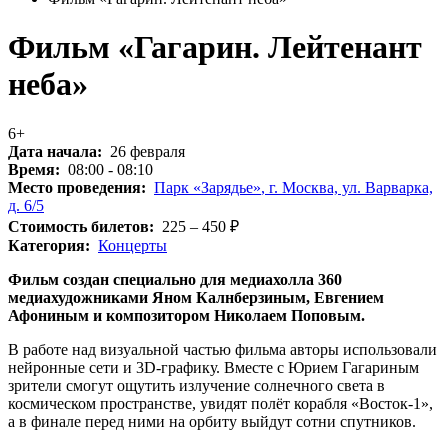
Фильм «Гагарин. Лейтенант
неба»
6+
Дата начала:
26 февраля
Время:
08:00 - 08:10
Место проведения:
Парк «Зарядье»
,
г. Москва, ул. Варварка,
д. 6/5
Стоимость билетов:
225 – 450
₽
Категория:
Концерты
Фильм создан специально для медиахолла 360
медиахудожниками Яном Калнберзиным, Евгением
Афониным и композитором Николаем Поповым.
В работе над визуальной частью фильма авторы использовали
нейронные сети и 3D-графику. Вместе с Юрием Гагариным
зрители смогут ощутить излучение солнечного света в
космическом пространстве, увидят полёт корабля «Восток-1»,
а в финале перед ними на орбиту выйдут сотни спутников.