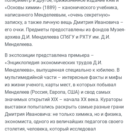
поляриметр и другое, прижизненное издание книги
«Основы химии» (1889) – канонического учебника,
написанного Менделеевым, «очень секретную»
записку, а также личную вещь Дмитрия Ивановича –
его очки. Предметы предоставлены из фондов Музея-
архива Д.И. Менделеева СПбГУ и РХТУ им. Д.И.
Менделеева.
В экспозиции представлена премьера –
«Энциклопедия экономических трудов Д.И.
Менделеева», выпущенная специально к юбилею. В
мультимедийной части – интересные факты и мифы
из жизни ученого, карты мест, в которых побывал
Менделеев (Россия, Европа, США) и свод самых
значимых открытий XIX – начала XX века. Кураторы
выставки попытались раскрыть самые разные грани
Дмитрия Ивановича: не только химика, но и физика,
экономиста, одного из величайших педагогов своего
столетия, человека, который исследовал