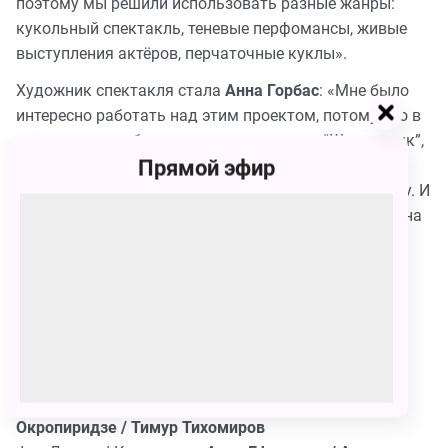
поэтому мы решили использовать разные жанры:
кукольный спектакль, теневые перфомансы, живые
выступления актёров, перчаточные куклы».
Художник спектакля стала
Анна Горбас
: «Мне было
интересно работать над этим проектом, потому что в
детстве у меня было множество книжек “Щелкунчик”,
Прямой эфир
которыми я вдохновлялась. Все они были с
красивыми иллюстрациями, но сделаны по-разному. И
сценография этого спектакля родилась во многом на
основе этих детских ассоциаций».
Действующие лица и исполнители:
Щелкунчик / Солдат —
Егор Сазыкин / Станислав
Буров / Максим Финогенов
Первый слуга / Звездочёт / Мышильда —
Денис
Кириллов / Богдан Илларионов
Второй слуга /Король / Мышиный король —
Влад
Окропиридзе / Тимур Тихомиров