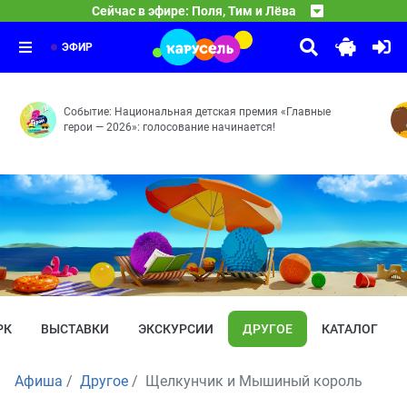
21:00
Ми-Ми-Мишки
Сейчас в эфире: Поля, Тим и Лёва
Мастер мини-гольфа — Воображаемые питомцы — Сумат
22:00
С добрым утром, малыши!
Позитивное мышление — Кеша-новости — Пенная вечер
23:00
Герои легендарной программы «Спокойной ночи, малыши
ЭФИР
Событие: Национальная детская премия «Главные
герои — 2026»: голосование начинается!
РК
ВЫСТАВКИ
ЭКСКУРСИИ
ДРУГОЕ
КАТАЛОГ
Афиша
Другое
Щелкунчик и Мышиный король