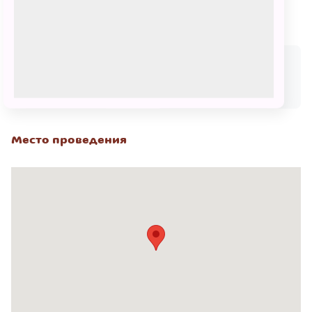
Сеансы
25 февраля
27 марта
03:00 - 04:00
04:00 - 05:00
300 – 500
₽
300 – 500
₽
КУПИТЬ БИЛЕТ
КУПИТЬ БИЛЕТ
Место проведения