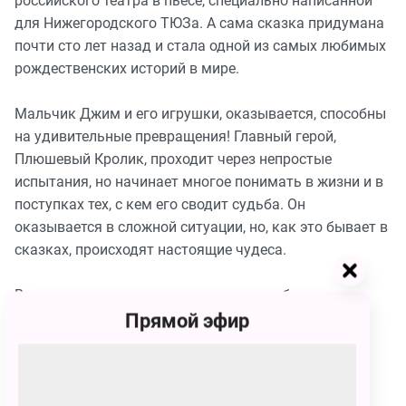
российского театра в пьесе, специально написанной
для Нижегородского ТЮЗа. А сама сказка придумана
почти сто лет назад и стала одной из самых любимых
рождественских историй в мире.
Мальчик Джим и его игрушки, оказывается, способны
на удивительные превращения! Главный герой,
Плюшевый Кролик, проходит через непростые
испытания, но начинает многое понимать в жизни и в
поступках тех, с кем его сводит судьба. Он
оказывается в сложной ситуации, но, как это бывает в
сказках, происходят настоящие чудеса.
В спектакле много музыки и песен, необычные
Прямой эфир
костюмы. А ещё — важные мысли и настоящие
чувства, над которыми стоит задуматься!
Продолжительность 1 час