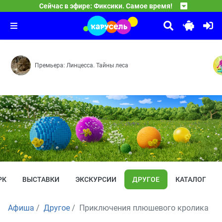
Сейчас в эфире: Фиксики. Самое время!
Фиксики. Самое время!
04:40
Материя — Изобретение — Циолковский — Диван — Ле
Премьера: Линцесса. Тайны леса
РК
ВЫСТАВКИ
ЭКСКУРСИИ
ДРУГОЕ
КАТАЛОГ
Афиша
Другое
Приключения плюшевого кролика