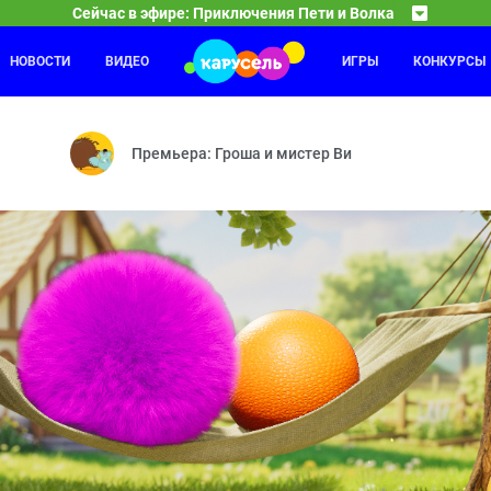
Сейчас в эфире: Приключения Пети и Волка
НОВОСТИ
ВИДЕО
ИГРЫ
КОНКУРСЫ
Маша и Медведь
14:35
15
нтавре и счастливой подкове — Дело о Последнем Викинге — Дело 
Круги на траве — Пикник в сиреневых тонах — З
Премьера: Гроша и мистер Ви