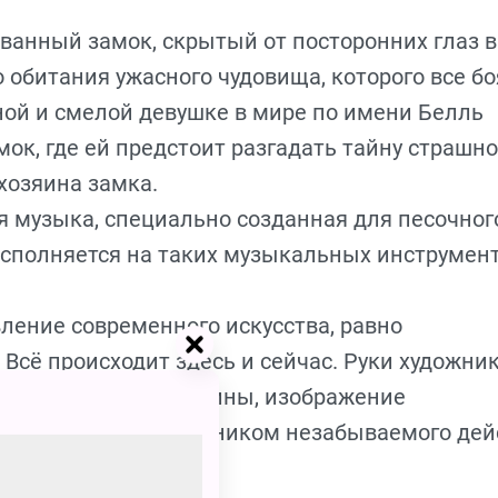
ванный замок, скрытый от посторонних глаз в
 обитания ужасного чудовища, которого все бо
ной и смелой девушке в мире по имени Белль
мок, где ей предстоит разгадать тайну страшног
хозяина замка.
 музыка, специально созданная для песочног
исполняется на таких музыкальных инструмент
ление современного искусства, равно
 Всё происходит здесь и сейчас. Руки художни
ле изменчивые картины, изображение
 становитесь соучастником незабываемого дей