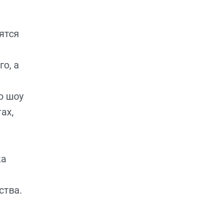
ятся
о, а
о шоу
ах,
ка
ства.