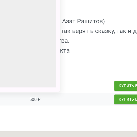
оброхотова)
ова)
нко, Павел Кобяков, Азат Рашитов)
для детей, которые так верят в сказку, так и 
раздника и волшебства.
 60 минут без антракта
500
₽
КУПИТЬ 
500
₽
КУПИТЬ 