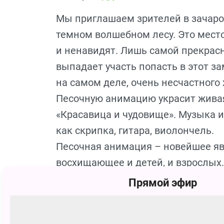
Мы приглашаем зрителей в зачаро
темном волшебном лесу. Это место
и ненавидят. Лишь самой прекрас
выпадает участь попасть в этот за
на самом деле, очень несчастного 
Песочную анимацию украсит живая
«Красавица и чудовище». Музыка 
как скрипка, гитара, виолончель.
Песочная анимация – новейшее яв
восхищающее и детей, и взрослых.
рисуют песком на светящемся сто
Прямой эфир
транслируется на экран, а Вы… Вы
В программе: