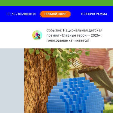
13
:
48
Лос-Анджелес
ТЕЛЕПРОГРАММА
ПРЯМОЙ ЭФИР
Приключения Пети и Волка
13:30
Дело о Странниках в ночи — Дело о Ке
Событие: Национальная детская
премия «Главные герои — 2026»:
голосование начинается!