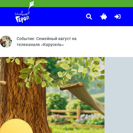
Смешарики
:30
о Демиурге и волшебном стилусе — Дело о Прыжке во времени — Де
ваный гость — Бум-бум-барашек — Аттракцион — Тайное общество 
Принц для Нюши — Двигатель прогресса — Как здорово сочин
Событие: Семейный август на
телеканале «Карусель»