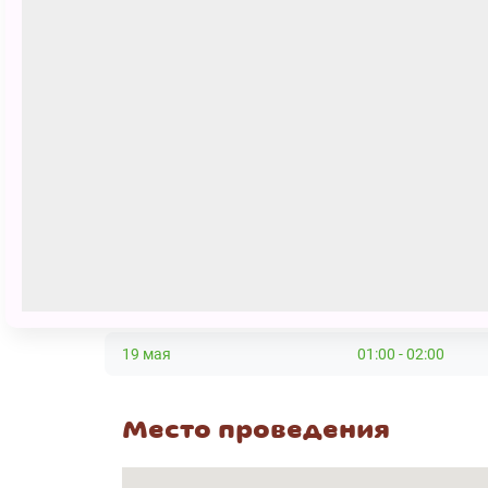
-художественное слово (Наталья Д
-песочная анимация (Анна Стрелк
-классическая музыка (Мария Лысе
Эта чудесная история подойдет как 
взрослых, которым тоже хочется п
Длительность спектакля не больше
Сеансы
24 марта
01:00 - 02:00
19 мая
01:00 - 02:00
Место проведения