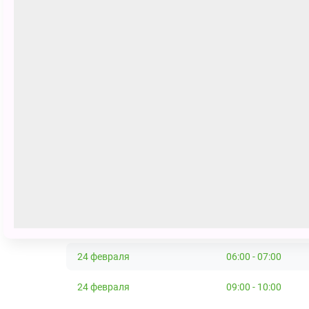
Яркие и красивейшие костюмы, в
Продолжительность 2 часа с антра
Первые 30 человек перед началом
ГУСЬ-ОБНИМУСЬ.
А так-же по окончании представле
Сеансы
24 февраля
03:00 - 04:00
24 февраля
06:00 - 07:00
24 февраля
09:00 - 10:00