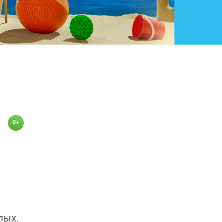
0+
лых.