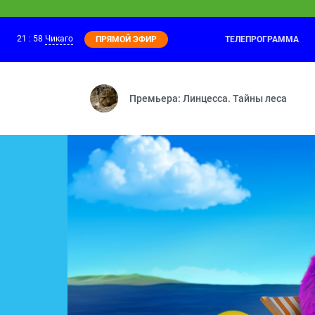
21
:
58
Чикаго
ТЕЛЕПРОГРАММА
ПРЯМОЙ ЭФИР
Лео и дикая природа
21:00
Подводная зебра — Потерявшийся олен
Премьера: Линцесса. Тайны леса