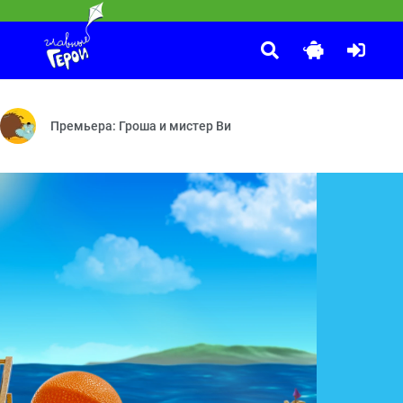
С добрым утром, малыши!
:00
м — Застрявший в болоте — Помогите нелетающей птичке! — Дом 
ие — Сладкоежка — Очки — Динозавр — День Рождения — Игровая
Герои легендарной программы «Спокойной ночи, малыши!» теп
Премьера: Гроша и мистер Ви