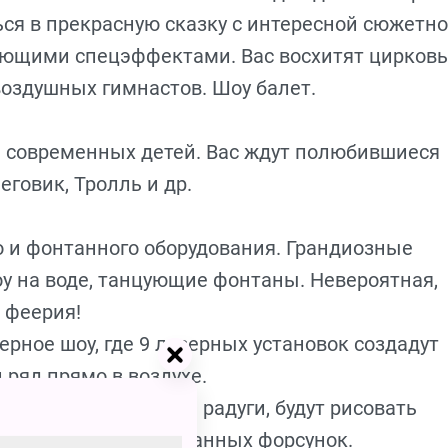
ься в прекрасную сказку с интересной сюжетн
ающими спецэффектами. Вас восхитят цирков
воздушных гимнастов. Шоу балет.
а современных детей. Вас ждут полюбившиеся
еговик, Тролль и др.
го и фонтанного оборудования. Грандиозные
 на воде, танцующие фонтаны. Невероятная,
 феерия!
ерное шоу, где 9 лазерных установок создадут
ряд прямо в воздухе.
 разными цветами радуги, будут рисовать
ощи более 400 фонтанных форсунок.