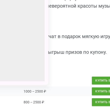
осхищающие танцы, невероятной красоты музы
ктом.
 представления получат в подарок мягкую игр
ния Вас ожидает розыгрыш призов по купону.
950 – 2450
₽
КУПИТЬ 
1000 – 2500
₽
КУПИТЬ 
800 – 2500
₽
КУПИТЬ 