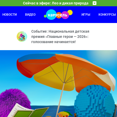
Сейчас в эфире: Лео и дикая природа
НОВОСТИ
ВИДЕО
ИГРЫ
КОНКУРСЫ
Бобр добр
22:00
23
ь — Зачем лягушка перешла дорогу? — Мата-мата — Хитрый опоссу
Летающий барсук — Мишень — Лунатик — Похищен
Событие: Национальная детская
премия «Главные герои — 2026»:
голосование начинается!