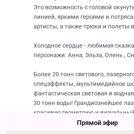
Это возможность с головой окунут
линией, яркими героями и потряс
артисты, а также трюки и полеты 
Холодное сердце - любимая сказк
персонажи: Анна, Эльза, Олень , Сн
Более 20 тонн светового, лазерно
спецэффекты, мультимедийное шоу
фантастическая световая и водная
30 тонн воды! Грандиознейшее лаз
красивую геометрию и визуальный 
Танцующие фонтаны, раскрашенные
Прямой эфир
множество водных картин при пом