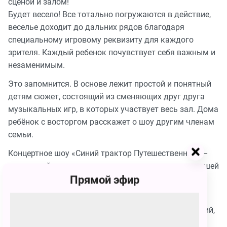
сценой и залом!
Будет весело! Все тотально погружаются в действие,
веселье доходит до дальних рядов благодаря
специальному игровому реквизиту для каждого
зрителя. Каждый ребенок почувствует себя важным и
незаменимым.
Это запомнится. В основе лежит простой и понятный
детям сюжет, состоящий из сменяющих друг друга
музыкальных игр, в которых участвует весь зал. Дома
ребёнок с восторгом расскажет о шоу другим членам
семьи.
Концертное шоу «Синий трактор Путешественник» –
идеальный вариант для первого знакомства малышей
Прямой эфир
с театром!
Продумано всё:
• детские пастельные тона в производстве декораций,
костюмов и реквизита;