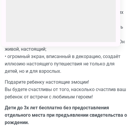
• темп речи и динамика событий соответствует
восприятию детей этого возраста и поддерживает их
вовлечение;
• дети не ограниченны в своей активности: у них есть
возможность веселиться и все трогать;
• любимый «Синий трактор» – это ростовая кукла. Он
живой, настоящий;
• огромный экран, вписанный в декорацию, создаёт
иллюзию настоящего путешествия не только для
детей, но и для взрослых.
Подарите ребенку настоящие эмоции!
Вы будете счастливы от того, насколько счастлив ваш
ребенок от встречи с любимым героем!
Дети до 3х лет бесплатно без предоставления
отдельного места при предъявлении свидетельства о
рождении.