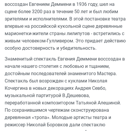
воссоздан Евгением Деммени в 1936 году, шел на
сцене более 3200 раз в течение 50 лет и был любим
зрителями и исполнителями. В этой постановке театра
впервые на российской кукольной сцене деревянные
марионетки-жители страны лилипутов - встретились с
живым человеком-Гулливером. Это придает действию
особую достоверность и убедительность.
Знаменитый спектакль Евгения Деммени воссоздан в
начале нашего столетия с любовью и тщанием,
достойным последователей знаменитого Мастера.
Спектакль был возрожден с куклами Николая
Кочергина в новых декорациях Андрея Севбо,
музыкальной партитурой В.Дешевова,
переработанной композитором Татьяной Алешиной.
По сохранившимся чертежам сконструирована
деревянная «тропа». Молодые артисты театра и
режиссер Николай Боровков дали спектаклю