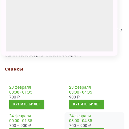
Боровков. Художник воссоздания – Андрей Севбо.
Музыкально оформление – з.р.к.России Татьяна
Алешина.
Продолжительность 1 час 35 минут. Спектакль идет с
двумя антрактами.
Спектакль - лауреат Высшей театральной премии
Санкт-Петербурга "Золотой софит".
Сеансы
23 февраля
23 февраля
00:00 - 01:35
03:00 - 04:35
700
₽
900
₽
КУПИТЬ БИЛЕТ
КУПИТЬ БИЛЕТ
24 февраля
24 февраля
00:00 - 01:35
03:00 - 04:35
700 – 900
₽
700 – 900
₽