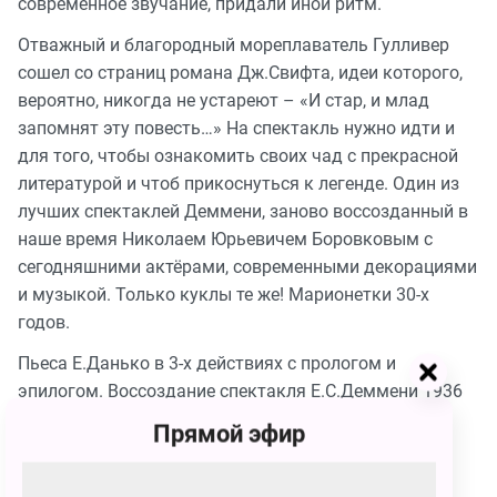
современное звучание, придали иной ритм.
Отважный и благородный мореплаватель Гулливер
сошел со страниц романа Дж.Свифта, идеи которого,
вероятно, никогда не устареют – «И стар, и млад
запомнят эту повесть…» На спектакль нужно идти и
для того, чтобы ознакомить своих чад с прекрасной
литературой и чтоб прикоснуться к легенде. Один из
лучших спектаклей Деммени, заново воссозданный в
наше время Николаем Юрьевичем Боровковым с
сегодняшними актёрами, современными декорациями
и музыкой. Только куклы те же! Марионетки 30-х
годов.
Пьеса Е.Данько в 3-х действиях с прологом и
эпилогом. Воссоздание спектакля Е.С.Деммени 1936
года. Художник – Н.М.Кочергин. Композитор –
Прямой эфир
В.М.Дешевов.
Режиссер воссоздания – з.д.и.России Николай