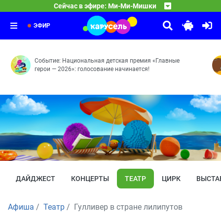
20:00
С добрым утром, малыши!
Сейчас в эфире: Ми-Ми-Мишки
Позитивное мышление — Кеша-новости — Пенная вечер
21:00
Чик-зарядка
Герои легендарной программы «Спокойной ночи, малыши
21:25
Выпуск 5
ЭФИР
Событие: Национальная детская премия «Главные
герои — 2026»: голосование начинается!
ДАЙДЖЕСТ
КОНЦЕРТЫ
ТЕАТР
ЦИРК
ВЫСТА
Афиша
Театр
Гулливер в стране лилипутов