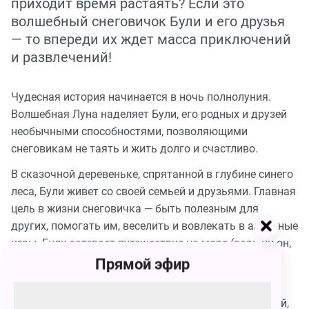
приходит время растаять? Если это
волшебный снеговичок Були и его друзья
— то впереди их ждет масса приключений
и развлечений!
Чудесная история начинается в ночь полнолуния.
Волшебная Луна наделяет Були, его родных и друзей
необычными способностями, позволяющими
снеговикам не таять и жить долго и счастливо.
В сказочной деревеньке, спрятанной в глубине синего
леса, Були живет со своей семьей и друзьями. Главная
цель в жизни снеговичка — быть полезным для
других, помогать им, веселить и вовлекать в активные
игры. Були затевает путешествие на море (ведь ни он,
ни его друзья больше не могут растаять!), плавает,
Прямой эфир
катается на лыжах и коньках, обучается музыке.
Були и его друзья — типажи узнаваемых персонажей,