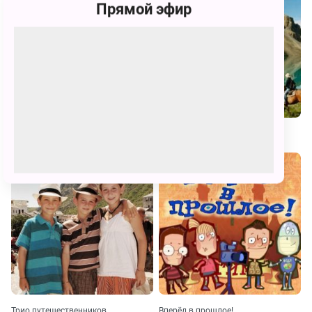
Прямой эфир
ЧудоПутешествия
Навстречу приключениям
Трио путешественников
Вперёд в прошлое!