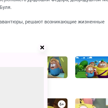
Буля.
 в авантюры, решают возникающие жизненные
0+
6+