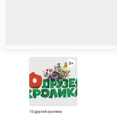
Тайна Диона
Крошка Кью
0+
10 друзей кролика