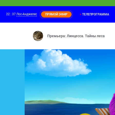
22
:
37
Лос-Анджелес
ТЕЛЕПРОГРАММА
ПРЯМОЙ ЭФИР
Маша и Медведь
21:25
Страшно, аж жуть! — На привале — Кош
Премьера: Линцесса. Тайны леса