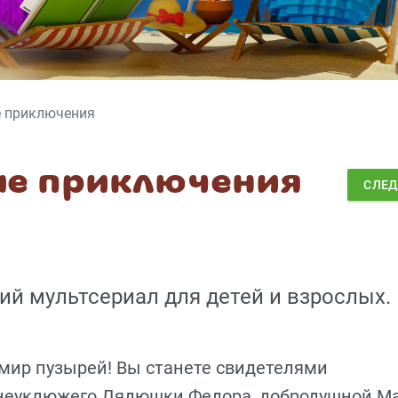
е приключения
ые приключения
СЛЕ
й мультсериал для детей и взрослых.
мир пузырей! Вы станете свидетелями
 неуклюжего Дядюшки Федора, добродушной Ма