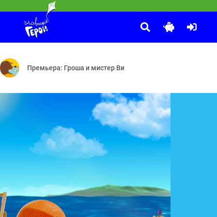
Супер МЯУ
:20
, усни! — Три Машкетёра — Есть контакт — Спокойствие, только сп
ных, их породах, видах, характере и привычках.
Раз Грейс, два Грейс — Битва невидимок — Таинственные с
Премьера: Гроша и мистер Ви