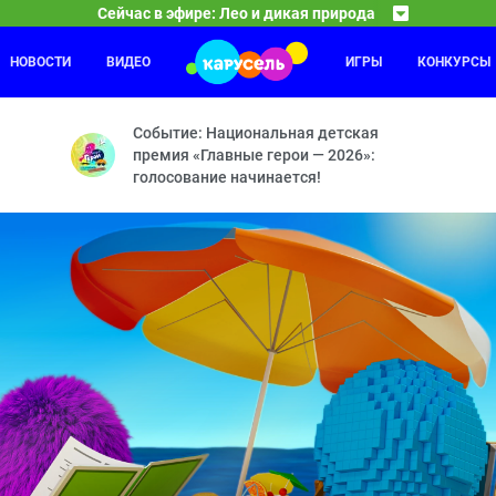
Сейчас в эфире: Лео и дикая природа
НОВОСТИ
ВИДЕО
ИГРЫ
КОНКУРСЫ
Бобр добр
22:00
23
ь — Зачем лягушка перешла дорогу? — Мата-мата — Хитрый опоссу
Летающий барсук — Мишень — Лунатик — Похищен
Событие: Национальная детская
премия «Главные герои — 2026»:
голосование начинается!