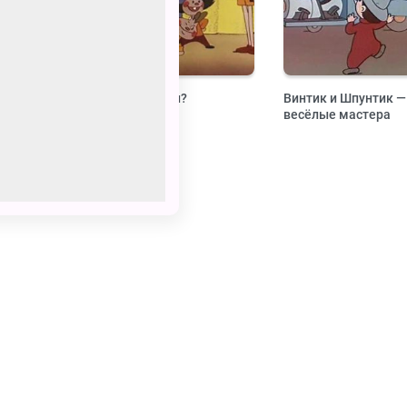
адцать
Где я его видел?
Винтик и Шпунтик —
весёлые мастера