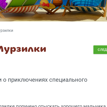
урзилки
Мурзилки
СЛЕ
и о приключениях специального
зилке поручено отыскать хорошего мальчика