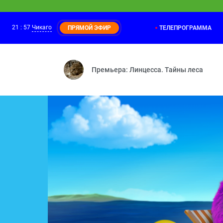
21
:
57
Чикаго
ТЕЛЕПРОГРАММА
ПРЯМОЙ ЭФИР
Лео и дикая природа
21:00
Подводная зебра — Потерявшийся олен
Премьера: Линцесса. Тайны леса