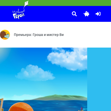
С добрым утром, малыши!
:00
м — Застрявший в болоте — Помогите нелетающей птичке! — Дом 
ие — Сладкоежка — Очки — Динозавр — День Рождения — Игровая
Герои легендарной программы «Спокойной ночи, малыши!» теп
Премьера: Гроша и мистер Ви