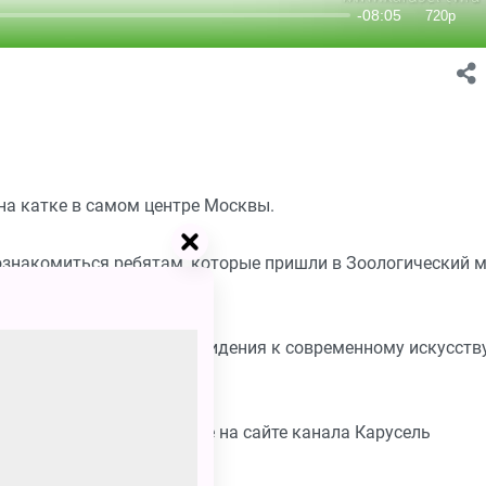
 на катке в самом центре Москвы.
ознакомиться ребятам, которые пришли в Зоологический 
амплин: от детского телевидения к современному искусств
латно в хорошем качестве на сайте канала Карусель