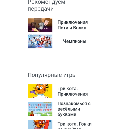
Новости.
Выпуск
Новости.
144
Рекомендуем
Навигатор.
Новости.
Навигатор.
Выпуск
удачи
95
1295
Навигатор.
1343
Новости.
Навигатор.
Выпуск
94
1296
Навигатор.
Новости.
Навигатор.
Выпуск
93
Новости.
Навигатор.
Новости.
140
92
1346
Новости.
Новости.
91
1347
Навигатор.
90
1348
Навигатор.
Выпуск
Новости.
137
Выпуск
89
1349
Навигатор.
Выпуск
Новости.
Выпуск
1302
1350
Новости.
Навигатор.
Выпуск
1303
Новости.
Навигатор.
Новости.
1304
Навигатор.
Новости.
Новости.
Выпуск
1305
Навигатор.
Новости.
Выпуск
1306
Навигатор.
1354
Выпуск
1307
Навигатор.
1355
130
Выпуск
Навигатор.
Навигатор.
Выпуск
129
Выпуск
Навигатор.
1357
Новости.
Выпуск
Новости.
128
Ане
Навигатор.
1358
Новости.
Выпуск
Новости.
127
1311
Навигатор.
Новости.
Выпуск
Новости.
126
1312
Навигатор.
1360
Выпуск
Новости.
Выпуск
1313
Навигатор.
1361
Выпуск
Выпуск
Навигатор.
1362
Навигатор.
Новости.
Навигатор.
Навигатор.
Новости.
122
Выпуск
74
Навигатор.
Навигатор.
Новости.
121
Выпуск
73
Навигатор.
Выпуск
Новости.
120
1318
1366
Навигатор.
Выпуск
Новости.
Выпуск
1319
1367
Новости.
Навигатор.
Выпуск
Выпуск
70
1320
передачи
Навигатор.
1368
Новости.
Навигатор.
Выпуск
69
Навигатор.
1369
Новости.
Навигатор.
68
Новости.
67
1371
Новости.
Новости.
114
66
1372
Новости.
Выпуск
113
Выпуск
Филипчук
1373
Новости.
Навигатор.
Выпуск
112
Выпуск
1374
Новости.
Навигатор.
Выпуск
111
Выпуск
Навигатор.
1375
Новости.
Навигатор.
110
Выпуск
62
1328
Навигатор.
Новости.
Навигатор.
109
61
1329
Навигатор.
Новости.
Новости.
Выпуск
1330
Новости.
Новости.
Выпуск
59
1331
Новости.
Новости.
Выпуск
58
1332
1280
Навигатор.
Новости.
Навигатор.
105
Выпуск
1333
Навигатор.
Новости.
104
Выпуск
56
1334
Навигатор.
Выпуск
Новости.
103
55
1335
Навигатор.
Новости.
Навигатор.
Выпуск
Новости.
54
1336
Новости.
Выпуск
Новости.
1337
Выпуск
1338
1386
Выпуск
Выпуск
1339
Навигатор.
1387
Навигатор.
Выпуск
98
50
1340
Навигатор.
1388
Навигатор.
Выпуск
Новости.
97
Навигатор.
49
1341
Навигатор.
Навигатор.
Выпуск
Новости.
96
48
1390
Новости.
Выпуск
Новости.
47
1391
Новости.
Выпуск
Новости.
1344
1392
Новости.
Выпуск
Выпуск
45
1345
1393
Выпуск
Выпуск
44
Навигатор.
Выпуск
Выпуск
43
Новости.
Выпуск
Новости.
42
Новости.
Выпуск
41
1397
Новости.
88
Выпуск
1398
Новости.
Выпуск
Новости.
87
Выпуск
1351
1399
Выпуск
86
Выпуск
1352
Навигатор.
1400
85
1353
Навигатор.
84
136.
Навигатор.
Новости.
Новости.
83
Новости.
Новости.
82
Выпуск
1356
Новости.
Навигатор.
1404
Новости.
Новости.
81
Выпуск
Навигатор.
1405
Выпуск
80
Выпуск
Навигатор.
1406
Выпуск
79
Выпуск
1359
Навигатор.
1407
Выпуск
78
30
Навигатор.
77
29
Навигатор.
Навигатор.
Новости.
76
28
Выпуск
75
Выпуск
1363
1411
Выпуск
26
1364
1412
1278
Выпуск
25
1365
Навигатор.
1413
Выпуск
72
Выпуск
24
71
Навигатор.
23
Новости.
Навигатор.
Новости.
Навигатор.
Интервью
Новости.
Выпуск
Выпуск
1370
Навигатор.
Выпуск
Выпуск
19
Навигатор.
Выпуск
Новости.
Выпуск
Выпуск
18
Навигатор.
Новости.
65
Навигатор.
17
Новости.
64
Навигатор.
16
Приключения
Новости.
Навигатор.
63
Новости.
1376
Новости.
Новости.
Выпуск
1377
Навигатор.
60
12
1378
Навигатор.
11
Навигатор.
10
1380
Новости.
57
9
1381
Новости.
1382
Выпуск
Новости.
1383
Выпуск
Новости.
1384
с
Выпуск
53
5
1385
1281
Новости.
52
4
Новости.
138.
Выпуск
51
3
Новости.
Выпуск
Новости.
Выпуск
Новости.
1389
Выпуск
Новости.
Навигатор.
Выпуск
1408
Выпуск
1409
Выпуск
46
Новости.
1410
Новости.
1394
Новости.
Пети и Волка
1395
Выпуск
1396
1414
Выпуск
1415
40
Выпуск
1277
39
Выпуск
Анной
38
Выпуск
1401
Выпуск
Вечеринка
36
1402
Выпуск
35
1403
Выпуск
34
Выпуск
33
Выпуск
Новости.
32
31
135.
Выпуск
Выпуск
Выпуск
27
8
7
1379
6
Филипчук
22
21
перед
20
2
1
139.
Выпуск
Подготовка
15
14
13
«Детским
Полина
37.
Анны
Чемпионы
Евровидением
Богусевич
1000-й
Филипчук
—
—
сюжет
к
2018»
победительница
Ералаша
«Детскому
«Детского
Евровидению-2018»
Евровидения
—
2017»
Популярные игры
Три кота.
Приключения
Познакомься с
весёлыми
буквами
Три кота. Гонки