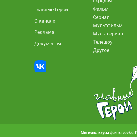
передач
Фильм
Главные Герои
Сериал
О канале
Мультфильм
Реклама
Мультсериал
Телешоу
Документы
Другое
Мы используем файлы cookie. 
© 2010-2026, АО