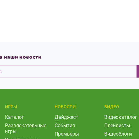
а наши новости
ИГРЫ
НОВОСТИ
ВИДЕО
Каталог
Дайджест
Видеокаталог
Развлекательные
События
Плейлисты
игры
Премьеры
Видеоблоги