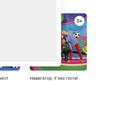
0+
0+
жест
Навигатор. У нас гости!