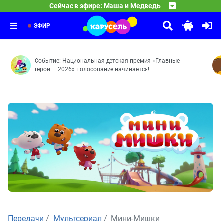
24:30
Лунтик
Сейчас в эфире: Маша и Медведь
Мохнатые качели — Кое-кто в сапогах — Грязное дело 
01:30
Смешарики
Важное поручение — Кто тут самый-самый? — Ценный п
03:00
Рояль — Энергия храпа — Молочное пари — Аноним — А
ЭФИР
Событие: Национальная детская премия «Главные
герои — 2026»: голосование начинается!
Передачи
Мультсериал
Мини-Мишки