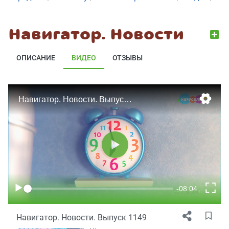
1152
Навигатор.
Навигатор. Новости
Новости.
259
Выпуск
1151
ОПИСАНИЕ
ВИДЕО
ОТЗЫВЫ
Навигатор.
Новости.
260
Выпуск
1150
Навигатор.
Новости.
261
Выпуск
1149
Навигатор.
Новости.
262
Выпуск
1148
Навигатор.
Новости.
263
Выпуск
1147.
Навигатор. Новости. Выпуск 1149
День
рождения