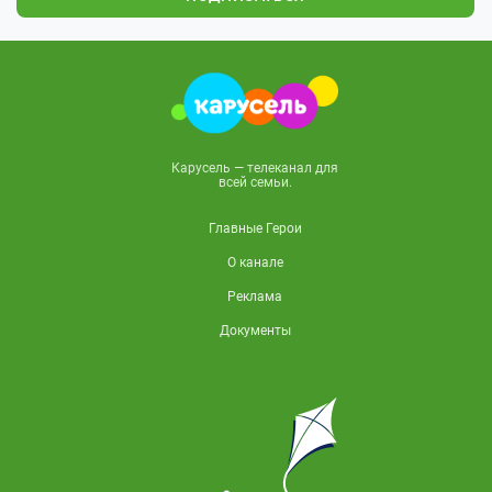
Навигатор.
Новости.
281
Выпуск
1129
Навигатор.
Новости.
282
Выпуск
1128
Карусель — телеканал для
всей семьи.
Навигатор.
Новости.
283
Выпуск
Главные Герои
1127
О канале
Навигатор.
Реклама
Новости.
284
Выпуск
1126
Документы
Навигатор.
Новости.
285
Выпуск
1125
Навигатор.
Новости.
286
Выпуск