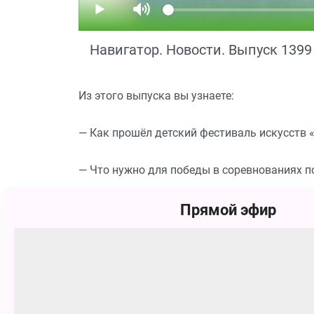
Навигатор. Новости. Выпуск 1399
Из этого выпуска вы узнаете:
— Как прошёл детский фестиваль искусств 
— Что нужно для победы в соревнованиях п
— Какие наличники можно увидеть на дома
Прямой эфир
Смотрите Телешоу Навигатор. Новости бесп
Похожие