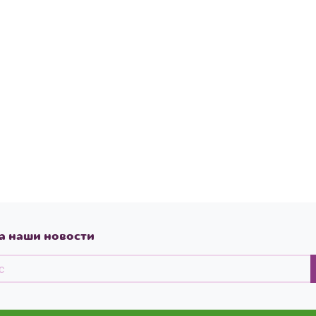
а наши новости