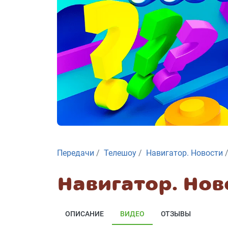
Передачи
Телешоу
Навигатор. Новости
Навигатор. Нов
ОПИСАНИЕ
ВИДЕО
ОТЗЫВЫ