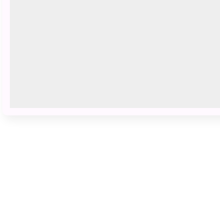
12+
Навигатор. Апгрейд
Навигатор. Дайд