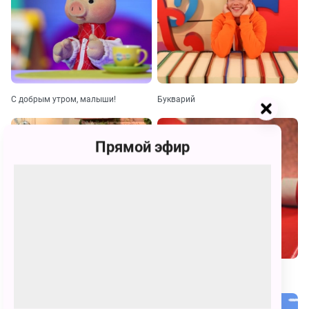
С добрым утром, малыши!
Букварий
Прямой эфир
Лапы, морды и хвосты
Букабу