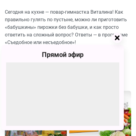
69.
Ира
Съедобное
Сегодня на кухне — повар-гимнастка Виталина! Как
Мельникова
или
165
правильно гулять по пустыне, можно ли приготовить
несъедобное.
Выпуск
«бабушкины» пирожки без бабушки, и как просто
68.
Андрей
ответить на сложный вопрос? Ответы — в программе
Съедобное
Альперин
или
166
«Съедобное или несъедобное»!
несъедобное.
Выпуск
67.
Смотрите Телешоу Съедобное или несъедобное
Прямой эфир
Настя
Съедобное
Большакова
бесплатно в хорошем качестве на сайте канала
или
167
несъедобное.
Карусель
Выпуск
66.
Похожие
Савва
Съедобное
Бугаенко
или
168
несъедобное.
Выпуск
65.
Маргарита
Съедобное
Ганичкина
или
169
несъедобное.
Выпуск
64.
Тоня
Съедобное
Бойко
или