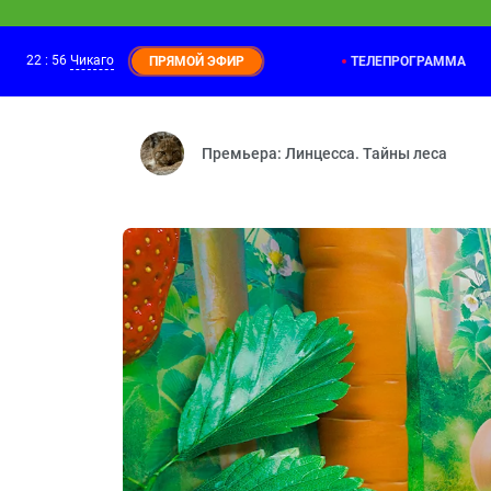
22
:
56
Чикаго
ТЕЛЕПРОГРАММА
ПРЯМОЙ ЭФИР
Бобр добр
22:00
Летающий барсук — Мишень — Лунатик
Премьера: Линцесса. Тайны леса