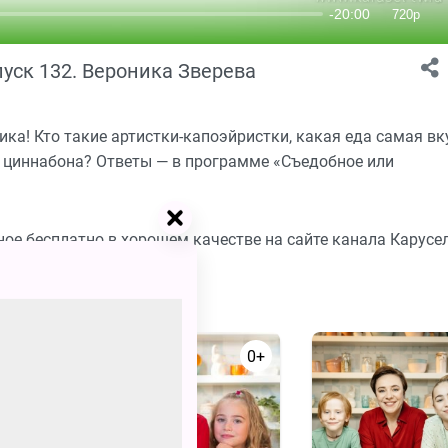
уск 132. Вероника Зверева
ика! Кто такие артистки-капоэйристки, какая еда самая вк
ля циннабона? Ответы — в программе «Съедобное или
ое бесплатно в хорошем качестве на сайте канала Карусе
0+
0+