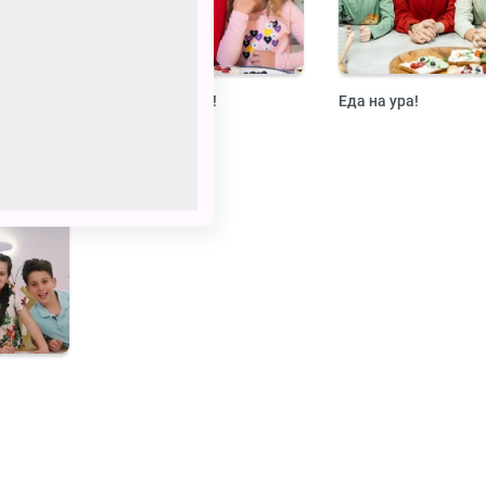
Завтрак на ура!
Еда на ура!
0+