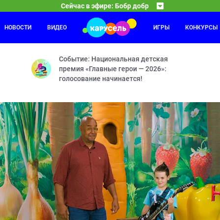
Сейчас в эфире: Бобр добр
НОВОСТИ
ВИДЕО
ИГРЫ
КОНКУРСЫ
С добрым утром, малыши!
23:00
23
 — Похищение — Сладкоежка — Очки — Динозавр — День Рождения
Герои легендарной программы «Спокойной ночи, ма
Событие: Национальная детская
премия «Главные герои — 2026»:
голосование начинается!