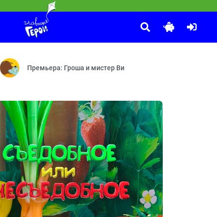
Маша и Медведь
:25
 — Игровая площадка — Фокус-покус
лыши!» теперь не только укладывают детей спать. Они с лёгкостью
Осторожно, ремонт! — Витамин роста — Новая метла — Сладк
Премьера: Гроша и мистер Ви