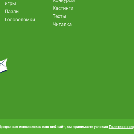
Конкурсы
игры
Кастинги
Пазлы
Тесты
Головоломки
Читалка
Продолжая использоваь наш веб-сайт, вы принимаете условия
Политики кон
 «Карусель». Все права защищены. Полное или частичное копирование матер