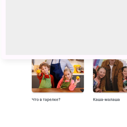
Секреты маленького шефа
Высокая кухня
0+
Что в тарелке?
Каша-малаша