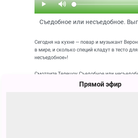
Съедобное или несъедобное. Вып
Сегодня на кухне — повар и музыкант Верон
в мире, и сколько специй кладут в тесто д
несъедобное»!
Смотрите Телешоу Съедобное или несъедобн
Прямой эфир
Похожие
6+