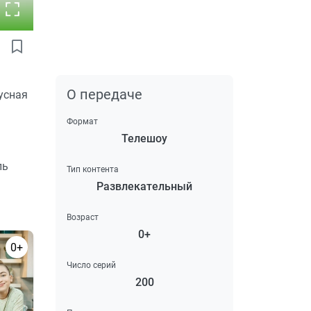
О передаче
усная
Формат
Телешоу
ль
Тип контента
Развлекательный
Возраст
0+
0+
Число серий
200