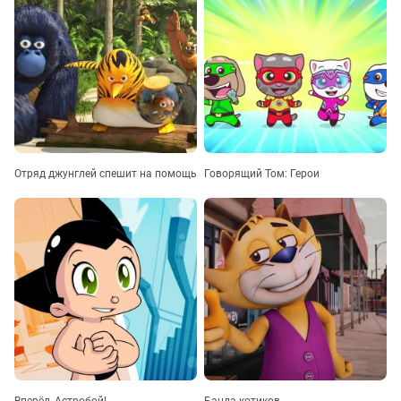
Отряд джунглей спешит на помощь
Говорящий Том: Герои
Вперёд, Астробой!
Банда котиков