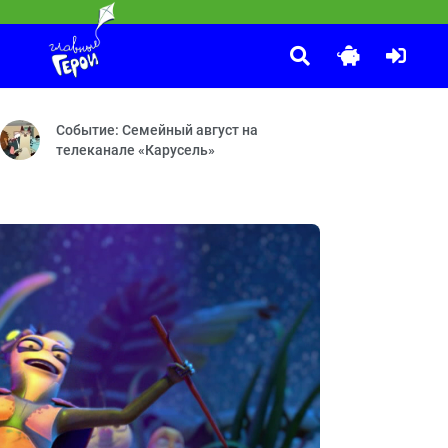
Чик-зарядка
:25
аспаковка — Волшебное слово — 3D-принтер — Прятки — День по-
лыши!» теперь не только укладывают детей спать. Они с лёгкостью
Выпуск 5
Событие: Семейный август на
телеканале «Карусель»