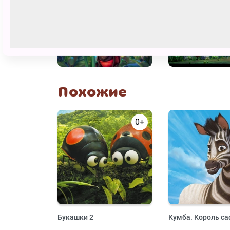
Похожие
0+
Букашки 2
Кумба. Король с