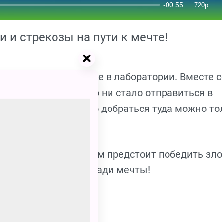
 и стрекозы на пути к мечте!
т в стеклянной банке в лаборатории. Вместе с
ечтают во что бы то ни стало отправиться в
— Золотой каньон. Но добраться туда можно то
ючении нашим героям предстоит победить зл
ких ос. И всё это — ради мечты!