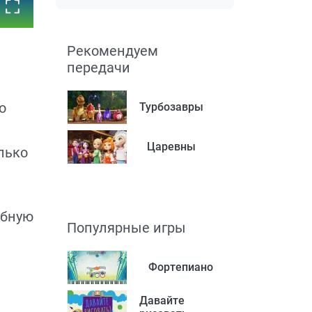
Рекомендуем
передачи
о
Турбозавры
Царевны
лько
обную
Популярные игры
Фортепиано
Давайте