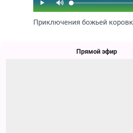
Приключения божьей коровки
Божья коровка по имени Руби живё
Прямой эфир
стрекозой Повелителем воды они м
путешествие в загадочную страну 
на волшебной гигантской птице...
В опасном и увлекательном прикл
ящерицу и уйти от погони королевс
Фото