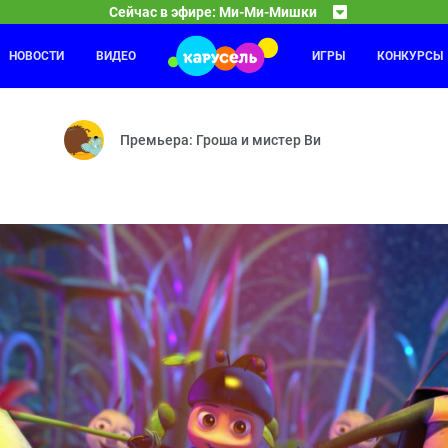
Сейчас в эфире: Ми-Ми-Мишки
НОВОСТИ
ВИДЕО
ИГРЫ
КОНКУРСЫ
С добрым утром, малыши!
23:00
23
— Пенная вечеринка — Молчанка — Лягушонок — Книжное дело — Р
Герои легендарной программы «Спокойной ночи, ма
Премьера: Гроша и мистер Ви