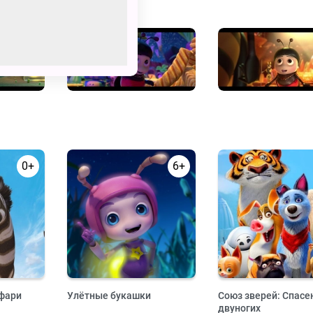
0+
6+
афари
Улётные букашки
Союз зверей: Спасе
двуногих