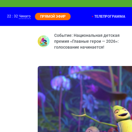
22
:
32
Чикаго
ТЕЛЕПРОГРАММА
ПРЯМОЙ ЭФИР
Ми-Ми-Мишки
22:00
Позитивное мышление — Кеша-новости 
Событие: Национальная детская
премия «Главные герои — 2026»:
голосование начинается!