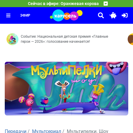
05:05
Фиксики
Сейчас в эфире: Оранжевая корова
Прыжок — Поляна чудес — С полуслова — По справедл
06:00
Команда Флоры
Цыплёнок — Радионяня — Узлы — Лифт — Чертёж — Дат
07:00
Танцуют все! — Чужой огород — Вот это номер! — Не н
ЭФИР
Событие: Национальная детская премия «Главные
герои — 2026»: голосование начинается!
Передачи
Мультсериал
Мультипелки. Шоу