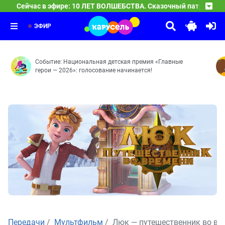
Сейчас в эфире: 10 ЛЕТ ВОЛШЕБСТВА. Сказочный патруль
10 ЛЕТ ВОЛШЕБСТВА. Сказочный патруль
04:00
Часовых дел мастерица — Доспехи богатыря — Баю-ба
ЭФИР
Событие: Национальная детская премия «Главные
герои — 2026»: голосование начинается!
Передачи
Мультфильм
Люк — путешественник во вр