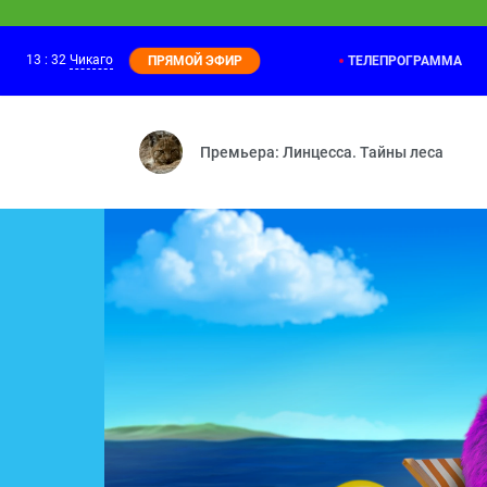
13
:
32
Чикаго
ТЕЛЕПРОГРАММА
ПРЯМОЙ ЭФИР
Мастер Витя и Мотор
13:15
Динобот — Песенка для цветов — Мото
Премьера: Линцесса. Тайны леса