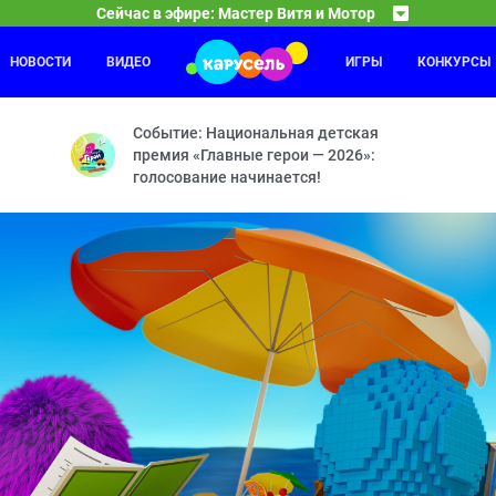
Сейчас в эфире: Мастер Витя и Мотор
НОВОСТИ
ВИДЕО
ИГРЫ
КОНКУРСЫ
Смешарики. Пинкод
14:30
16
р и пчёлы — Улётные пироги — Гонки в Вауграде — Засушливый ден
Двигатель прогресса — Лучший из миров — Косми
Событие: Национальная детская
премия «Главные герои — 2026»:
голосование начинается!