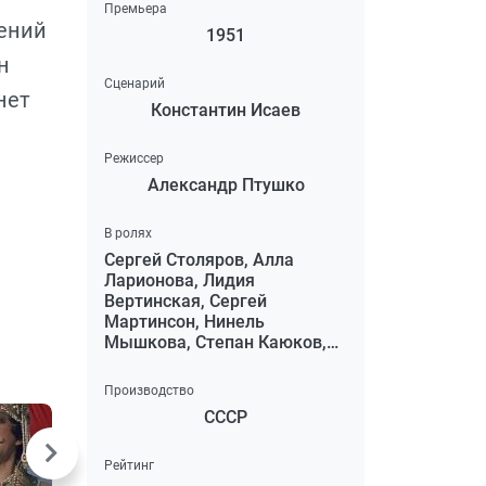
Премьера
чений
1951
н
Сценарий
нет
Константин Исаев
Режиссер
Александр Птушко
В ролях
Сергей Столяров, Алла
Ларионова, Лидия
Вертинская, Сергей
Мартинсон, Нинель
Мышкова, Степан Каюков,
Ольга Викландт, Иван
Переверзев
Производство
СССР
Рейтинг