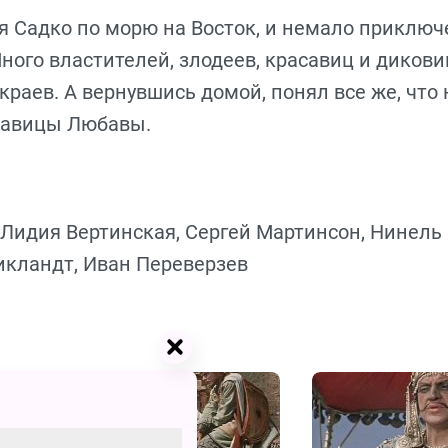
я Садко по морю на Восток, и немало приклю
ного властителей, злодеев, красавиц и дикови
раев. А вернувшись домой, понял все же, что 
савицы Любавы.
 Лидия Вертинская, Сергей Мартинсон, Нинель
икландт, Иван Переверзев