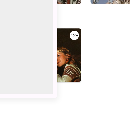
0+
12+
а
Илья Муромец