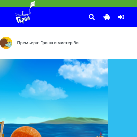
Что, зачем и почему?
:00
ь — Музыкотик
ческие жмурки — Тайна сгоревшей планеты — Вальс Кабанюши — Д
В 2025 году телеканалу «Карусель» исполняется 15 лет! В че
Премьера: Гроша и мистер Ви