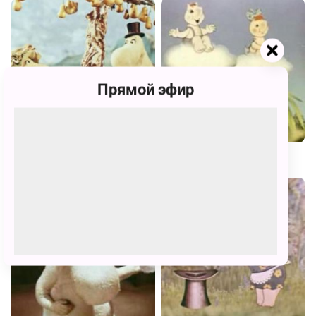
Прямой эфир
Муми-тролль и комета
Муми-Дол. Всё дело в шляпе